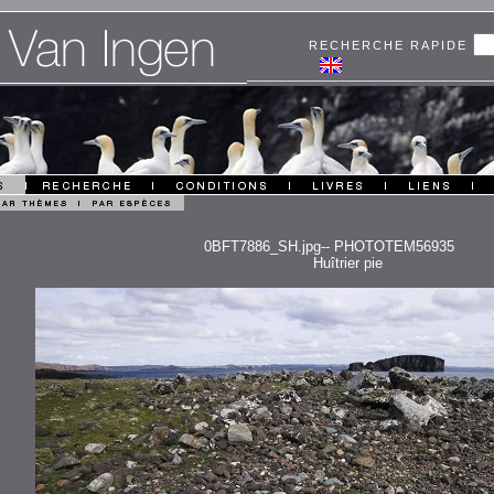
RECHERCHE RAPIDE
0BFT7886_SH.jpg-- PHOTOTEM56935
Huîtrier pie