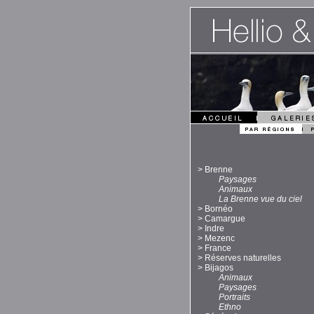
>
Brenne
Paysages
Animaux
La Brenne vue du ciel
>
Bornéo
>
Camargue
>
Indre
>
Mezenc
>
France
>
Réserves naturelles
>
Bijagos
Animaux
Paysages
Portraits
Ethno