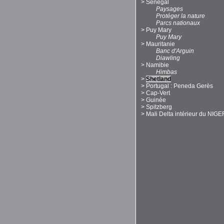
>
Sénégal
Paysages
Protéger la nature
Parcs nationaux
>
Puy Mary
Puy Mary
>
Mauritanie
Banc d'Arguin
Diawling
>
Namibie
Himbas
>
Shetland
>
Portugal : Peneda Gerès
>
Cap-Vert
>
Guinée
>
Spitzberg
>
Mali Delta intérieur du NIGE