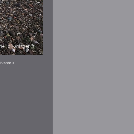
ivante
>