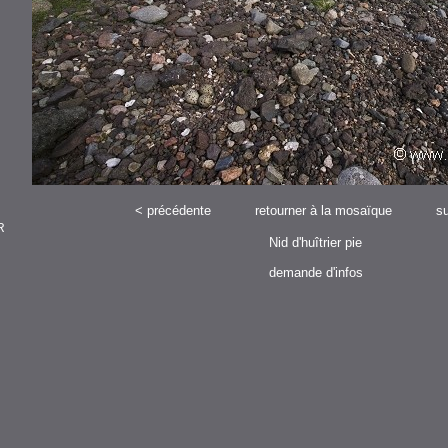
<
précédente
retourner à la mosaïque
su
R
Nid d'huîtrier pie
demande d'infos