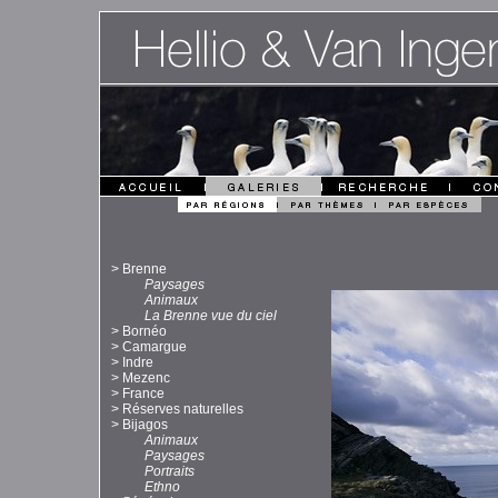
>
Brenne
Paysages
Animaux
La Brenne vue du ciel
>
Bornéo
>
Camargue
>
Indre
>
Mezenc
>
France
>
Réserves naturelles
>
Bijagos
Animaux
Paysages
Portraits
Ethno