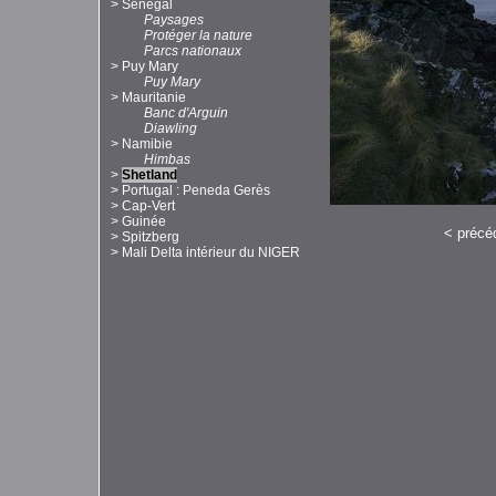
>
Sénégal
Paysages
Protéger la nature
Parcs nationaux
>
Puy Mary
Puy Mary
>
Mauritanie
Banc d'Arguin
Diawling
>
Namibie
Himbas
>
Shetland
>
Portugal : Peneda Gerès
>
Cap-Vert
>
Guinée
<
précé
>
Spitzberg
>
Mali Delta intérieur du NIGER