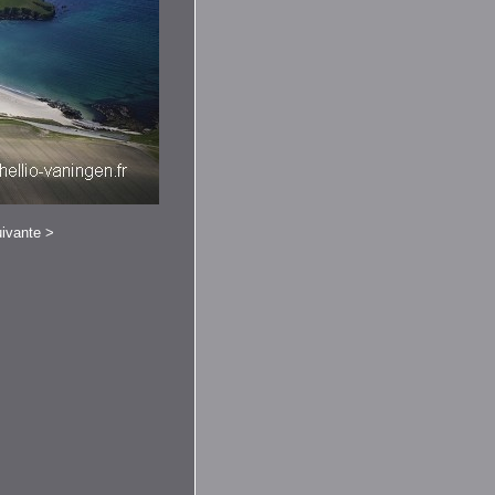
ivante
>