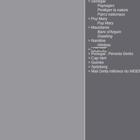
>
Sénégal
Paysages
Protéger la nature
Parcs nationaux
>
Puy Mary
Puy Mary
>
Mauritanie
Banc d'Arguin
Diawling
>
Namibie
Himbas
>
Shetland
>
Portugal : Peneda Gerès
>
Cap-Vert
>
Guinée
>
Spitzberg
>
Mali Delta intérieur du NIGE