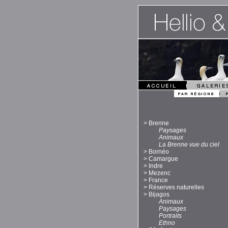
>
Brenne
Paysages
Animaux
La Brenne vue du ciel
>
Bornéo
>
Camargue
>
Indre
>
Mezenc
>
France
>
Réserves naturelles
>
Bijagos
Animaux
Paysages
Portraits
Ethno