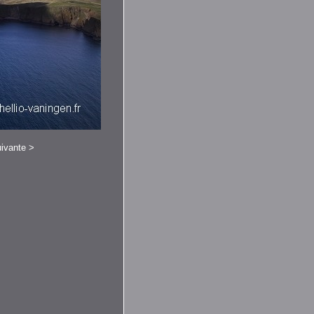
ivante
>