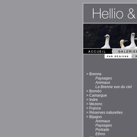
>
Brenne
Paysages
Animaux
La Brenne vue du ciel
>
Bornéo
>
Camargue
>
Indre
>
Mezenc
>
France
>
Réserves naturelles
>
Bijagos
Animaux
Paysages
Portraits
Ethno