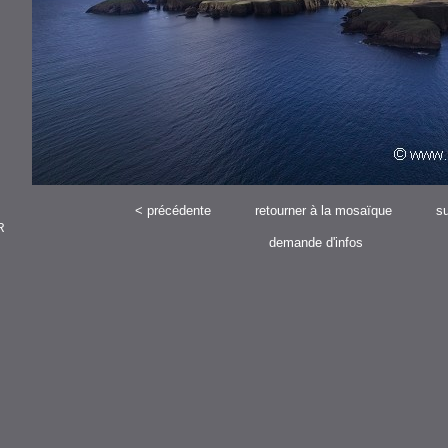
<
précédente
retourner à la mosaïque
su
R
demande d'infos