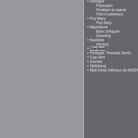
>
Sénégal
Paysages
Protéger la nature
Parcs nationaux
>
Puy Mary
Puy Mary
>
Mauritanie
Banc d'Arguin
Diawling
>
Namibie
Himbas
>
Shetland
>
Portugal : Peneda Gerès
>
Cap-Vert
>
Guinée
>
Spitzberg
>
Mali Delta intérieur du NIGE