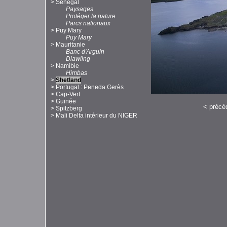
>
Sénégal
Paysages
Protéger la nature
Parcs nationaux
>
Puy Mary
Puy Mary
>
Mauritanie
Banc d'Arguin
Diawling
>
Namibie
Himbas
>
Shetland
>
Portugal : Peneda Gerès
>
Cap-Vert
>
Guinée
<
précé
>
Spitzberg
>
Mali Delta intérieur du NIGER