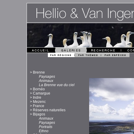
>
Brenne
Paysages
Animaux
La Brenne vue du ciel
>
Bornéo
>
Camargue
>
Indre
>
Mezenc
>
France
>
Réserves naturelles
>
Bijagos
Animaux
Paysages
Portraits
Ethno