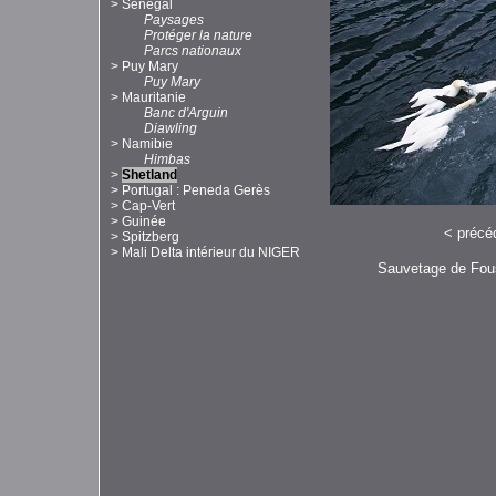
>
Sénégal
Paysages
Protéger la nature
Parcs nationaux
>
Puy Mary
Puy Mary
>
Mauritanie
Banc d'Arguin
Diawling
>
Namibie
Himbas
>
Shetland
>
Portugal : Peneda Gerès
>
Cap-Vert
>
Guinée
<
précé
>
Spitzberg
>
Mali Delta intérieur du NIGER
Sauvetage de Fous 