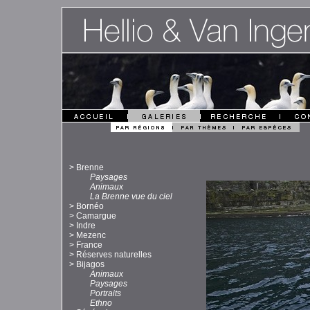
>
Brenne
Paysages
Animaux
La Brenne vue du ciel
>
Bornéo
>
Camargue
>
Indre
>
Mezenc
>
France
>
Réserves naturelles
>
Bijagos
Animaux
Paysages
Portraits
Ethno