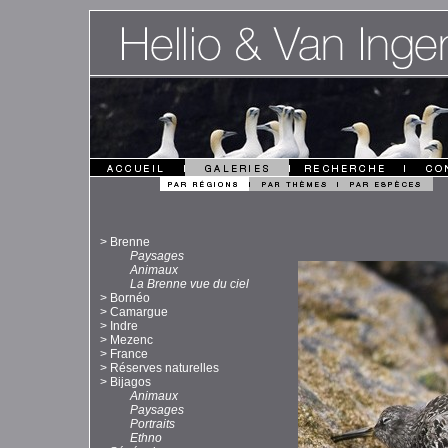
>
Brenne
Paysages
Animaux
La Brenne vue du ciel
>
Bornéo
>
Camargue
>
Indre
>
Mezenc
>
France
>
Réserves naturelles
>
Bijagos
Animaux
Paysages
Portraits
Ethno