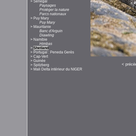
>
Sénégal
Paysages
Protéger la nature
Parcs nationaux
>
Puy Mary
Puy Mary
>
Mauritanie
Banc d'Arguin
Diawling
>
Namibie
Himbas
>
Shetland
>
Portugal : Peneda Gerès
>
Cap-Vert
>
Guinée
<
précé
>
Spitzberg
>
Mali Delta intérieur du NIGER