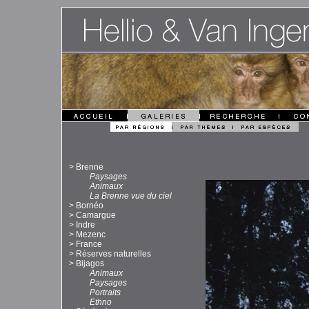
>
Brenne
Paysages
Animaux
La Brenne vue du ciel
>
Bornéo
>
Camargue
>
Indre
>
Mezenc
>
France
>
Réserves naturelles
>
Bijagos
Animaux
Paysages
Portraits
Ethno