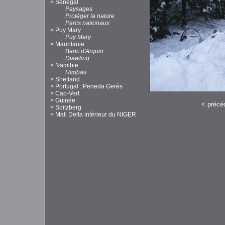
>
Sénégal
Paysages
Protéger la nature
Parcs nationaux
>
Puy Mary
Puy Mary
>
Mauritanie
Banc d'Arguin
Diawling
>
Namibie
Himbas
>
Shetland
>
Portugal : Peneda Gerès
>
Cap-Vert
>
Guinée
<
précé
>
Spitzberg
>
Mali Delta intérieur du NIGER