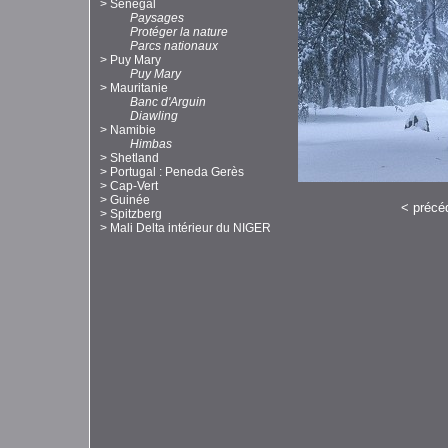
>
Sénégal
Paysages
Protéger la nature
Parcs nationaux
>
Puy Mary
Puy Mary
>
Mauritanie
Banc d'Arguin
Diawling
>
Namibie
Himbas
>
Shetland
>
Portugal : Peneda Gerès
>
Cap-Vert
>
Guinée
<
précé
>
Spitzberg
>
Mali Delta intérieur du NIGER