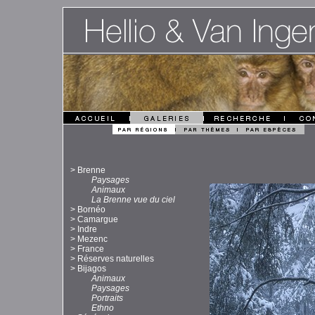
>
Brenne
Paysages
Animaux
La Brenne vue du ciel
>
Bornéo
>
Camargue
>
Indre
>
Mezenc
>
France
>
Réserves naturelles
>
Bijagos
Animaux
Paysages
Portraits
Ethno