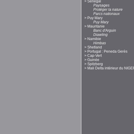
>
Sénégal
Paysages
Protéger la nature
Parcs nationaux
>
Puy Mary
Puy Mary
>
Mauritanie
Banc d'Arguin
Diawling
>
Namibie
Himbas
>
Shetland
>
Portugal : Peneda Gerès
>
Cap-Vert
>
Guinée
>
Spitzberg
>
Mali Delta intérieur du NIGE