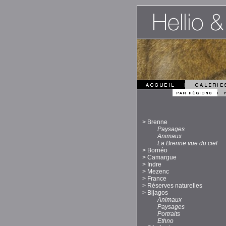
>
Brenne
Paysages
Animaux
La Brenne vue du ciel
>
Bornéo
>
Camargue
>
Indre
>
Mezenc
>
France
>
Réserves naturelles
>
Bijagos
Animaux
Paysages
Portraits
Ethno