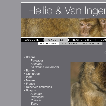
>
Brenne
Paysages
Animaux
La Brenne vue du ciel
>
Bornéo
>
Camargue
>
Indre
>
Mezenc
>
France
>
Réserves naturelles
>
Bijagos
Animaux
Paysages
Portraits
Ethno