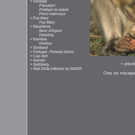
>
Sénégal
Paysages
Protéger la nature
Parcs nationaux
>
Puy Mary
Puy Mary
>
Mauritanie
Banc d'Arguin
Diawling
>
Namibie
Himbas
>
Shetland
>
Portugal : Peneda Gerès
>
Cap-Vert
>
Guinée
<
précé
>
Spitzberg
>
Mali Delta intérieur du NIGER
Chez les macaques 