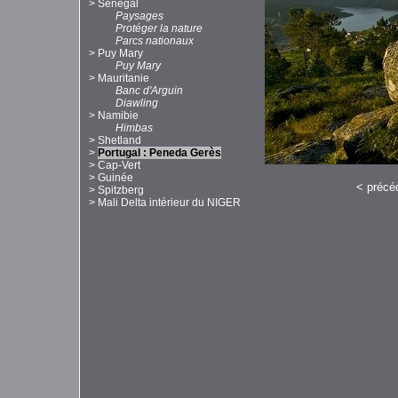
>
Sénégal
Paysages
Protéger la nature
Parcs nationaux
>
Puy Mary
Puy Mary
>
Mauritanie
Banc d'Arguin
Diawling
>
Namibie
Himbas
>
Shetland
>
Portugal : Peneda Gerès
>
Cap-Vert
>
Guinée
<
précé
>
Spitzberg
>
Mali Delta intérieur du NIGER