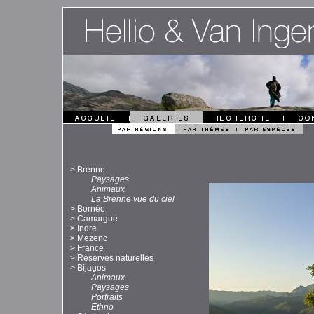
>
Brenne
Paysages
Animaux
La Brenne vue du ciel
>
Bornéo
>
Camargue
>
Indre
>
Mezenc
>
France
>
Réserves naturelles
>
Bijagos
Animaux
Paysages
Portraits
Ethno