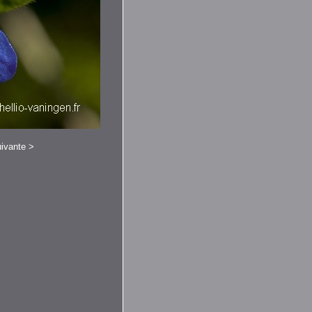
ivante
>