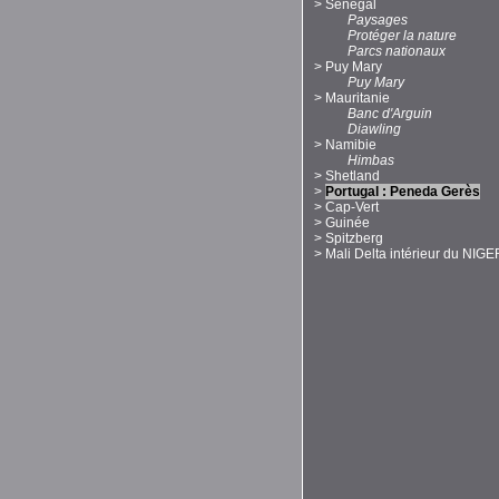
>
Sénégal
Paysages
Protéger la nature
Parcs nationaux
>
Puy Mary
Puy Mary
>
Mauritanie
Banc d'Arguin
Diawling
>
Namibie
Himbas
>
Shetland
>
Portugal : Peneda Gerès
>
Cap-Vert
>
Guinée
>
Spitzberg
>
Mali Delta intérieur du NIGE