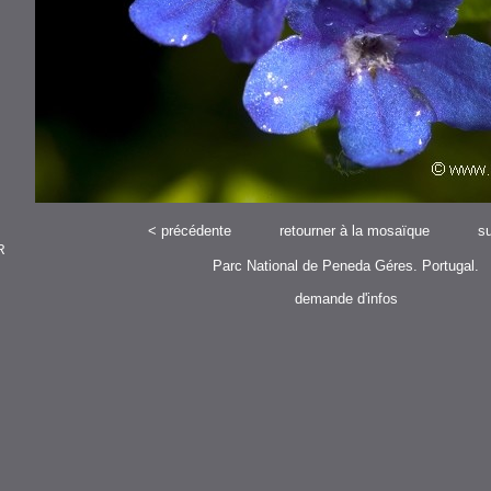
<
précédente
retourner à la mosaïque
su
R
Parc National de Peneda Géres. Portugal.
demande d'infos