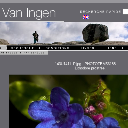
RECHERCHE RAPIDE
143U1411_P.jpg-- PHOTOTEM56188
Lithodore prostrée.