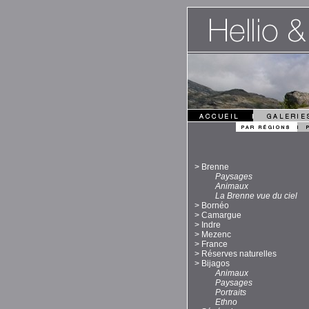
>
Brenne
Paysages
Animaux
La Brenne vue du ciel
>
Bornéo
>
Camargue
>
Indre
>
Mezenc
>
France
>
Réserves naturelles
>
Bijagos
Animaux
Paysages
Portraits
Ethno