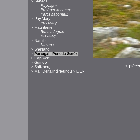
>
Sénégal
Paysages
Protéger la nature
Parcs nationaux
>
Puy Mary
Puy Mary
>
Mauritanie
Banc d'Arguin
Diawling
>
Namibie
Himbas
>
Shetland
>
Portugal : Peneda Gerès
>
Cap-Vert
>
Guinée
<
précé
>
Spitzberg
>
Mali Delta intérieur du NIGER