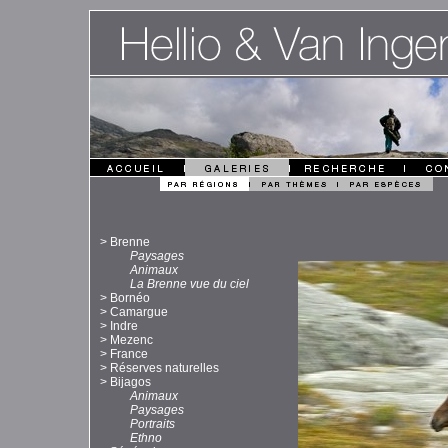
>
Brenne
Paysages
Animaux
La Brenne vue du ciel
>
Bornéo
>
Camargue
>
Indre
>
Mezenc
>
France
>
Réserves naturelles
>
Bijagos
Animaux
Paysages
Portraits
Ethno