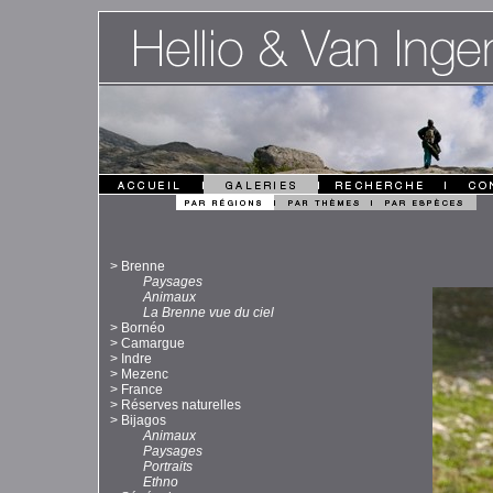
>
Brenne
Paysages
Animaux
La Brenne vue du ciel
>
Bornéo
>
Camargue
>
Indre
>
Mezenc
>
France
>
Réserves naturelles
>
Bijagos
Animaux
Paysages
Portraits
Ethno