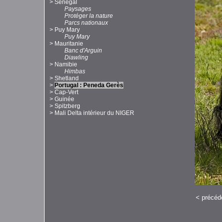
>
Sénégal
Paysages
Protéger la nature
Parcs nationaux
>
Puy Mary
Puy Mary
>
Mauritanie
Banc d'Arguin
Diawling
>
Namibie
Himbas
>
Shetland
>
Portugal : Peneda Gerès
>
Cap-Vert
>
Guinée
>
Spitzberg
>
Mali Delta intérieur du NIGER
<
précéd