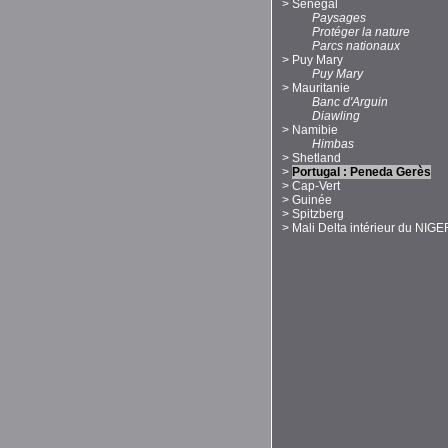
>
Sénégal
Paysages
Protéger la nature
Parcs nationaux
>
Puy Mary
Puy Mary
>
Mauritanie
Banc d'Arguin
Diawling
>
Namibie
Himbas
>
Shetland
>
Portugal : Peneda Gerès
>
Cap-Vert
>
Guinée
>
Spitzberg
>
Mali Delta intérieur du NIGE