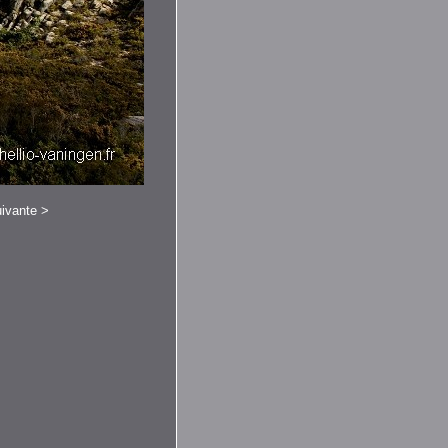
ivante
>