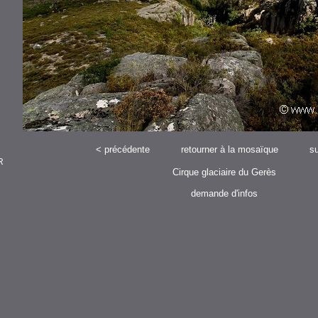
<
précédente
retourner à la mosaïque
su
R
Cirque glaciaire du Gerès
demande d'infos