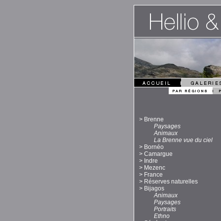
>
Brenne
Paysages
Animaux
La Brenne vue du ciel
>
Bornéo
>
Camargue
>
Indre
>
Mezenc
>
France
>
Réserves naturelles
>
Bijagos
Animaux
Paysages
Portraits
Ethno