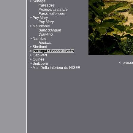
>
Sénégal
Paysages
Protéger la nature
Parcs nationaux
>
Puy Mary
Puy Mary
>
Mauritanie
Banc d'Arguin
Diawling
>
Namibie
Himbas
>
Shetland
>
Portugal : Peneda Gerès
>
Cap-Vert
>
Guinée
<
précé
>
Spitzberg
>
Mali Delta intérieur du NIGER