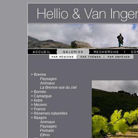
>
Brenne
Paysages
Animaux
La Brenne vue du ciel
>
Bornéo
>
Camargue
>
Indre
>
Mezenc
>
France
>
Réserves naturelles
>
Bijagos
Animaux
Paysages
Portraits
Ethno