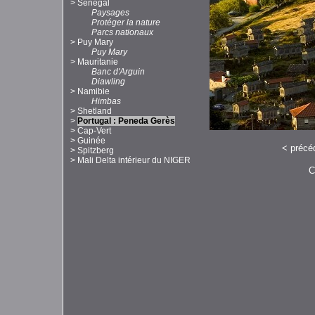
>
Sénégal
Paysages
Protéger la nature
Parcs nationaux
>
Puy Mary
Puy Mary
>
Mauritanie
Banc d'Arguin
Diawling
>
Namibie
Himbas
>
Shetland
>
Portugal : Peneda Gerès
>
Cap-Vert
>
Guinée
<
précé
>
Spitzberg
>
Mali Delta intérieur du NIGER
C