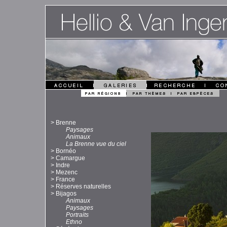
>
Brenne
Paysages
Animaux
La Brenne vue du ciel
>
Bornéo
>
Camargue
>
Indre
>
Mezenc
>
France
>
Réserves naturelles
>
Bijagos
Animaux
Paysages
Portraits
Ethno