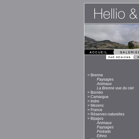
>
Brenne
Paysages
Animaux
La Brenne vue du ciel
>
Bornéo
>
Camargue
>
Indre
>
Mezenc
>
France
>
Réserves naturelles
>
Bijagos
Animaux
Paysages
Portraits
Ethno