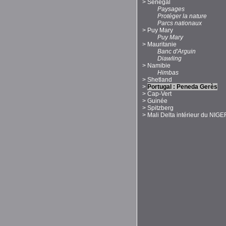
>
Sénégal
Paysages
Protéger la nature
Parcs nationaux
>
Puy Mary
Puy Mary
>
Mauritanie
Banc d'Arguin
Diawling
>
Namibie
Himbas
>
Shetland
>
Portugal : Peneda Gerès
>
Cap-Vert
>
Guinée
>
Spitzberg
>
Mali Delta intérieur du NIGE