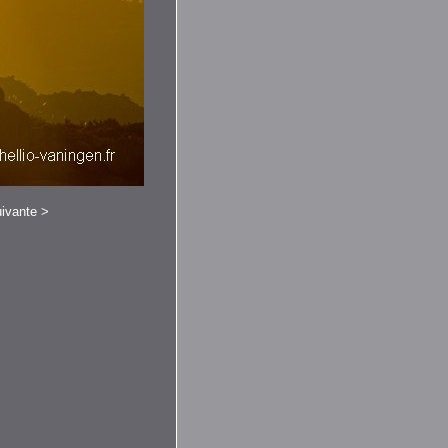
ivante
>