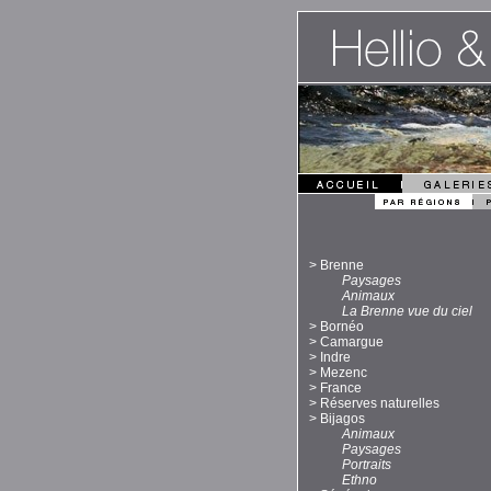
>
Brenne
Paysages
Animaux
La Brenne vue du ciel
>
Bornéo
>
Camargue
>
Indre
>
Mezenc
>
France
>
Réserves naturelles
>
Bijagos
Animaux
Paysages
Portraits
Ethno