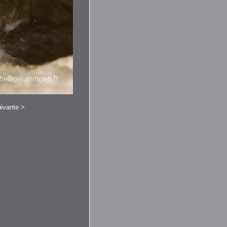
ivante
>