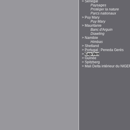
>
Sénégal
Paysages
Protéger la nature
Parcs nationaux
>
Puy Mary
Puy Mary
>
Mauritanie
Banc d'Arguin
Diawling
>
Namibie
Himbas
>
Shetland
>
Portugal : Peneda Gerès
>
Cap-Vert
>
Guinée
>
Spitzberg
>
Mali Delta intérieur du NIGE