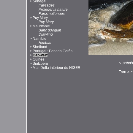
>
Sénégal
Paysages
Protéger la nature
Parcs nationaux
>
Puy Mary
Puy Mary
>
Mauritanie
Banc d'Arguin
Diawling
>
Namibie
Himbas
>
Shetland
>
Portugal : Peneda Gerès
>
Cap-Vert
>
Guinée
<
précé
>
Spitzberg
>
Mali Delta intérieur du NIGER
Tortue c