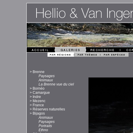
>
Brenne
Paysages
Animaux
La Brenne vue du ciel
>
Bornéo
>
Camargue
>
Indre
>
Mezenc
>
France
>
Réserves naturelles
>
Bijagos
Animaux
Paysages
Portraits
Ethno