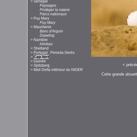
>
Sénégal
Paysages
Protéger la nature
Parcs nationaux
>
Puy Mary
Puy Mary
>
Mauritanie
Banc d'Arguin
Diawling
>
Namibie
Himbas
>
Shetland
>
Portugal : Peneda Gerès
>
Cap-Vert
>
Guinée
<
précé
>
Spitzberg
>
Mali Delta intérieur du NIGER
Cette grande alouett