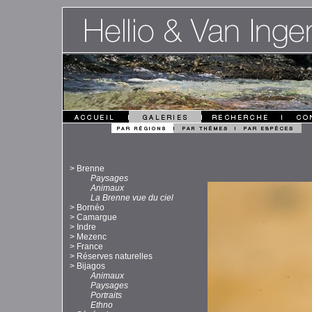
>
Brenne
Paysages
Animaux
La Brenne vue du ciel
>
Bornéo
>
Camargue
>
Indre
>
Mezenc
>
France
>
Réserves naturelles
>
Bijagos
Animaux
Paysages
Portraits
Ethno