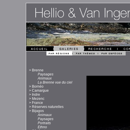
>
Brenne
Paysages
Animaux
La Brenne vue du ciel
>
Bornéo
>
Camargue
>
Indre
>
Mezenc
>
France
>
Réserves naturelles
>
Bijagos
Animaux
Paysages
Portraits
Ethno