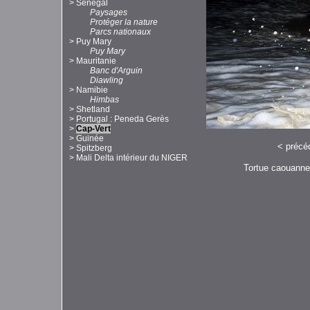
>
Sénégal
Paysages
Protéger la nature
Parcs nationaux
>
Puy Mary
Puy Mary
>
Mauritanie
Banc d'Arguin
Diawling
>
Namibie
Himbas
>
Shetland
>
Portugal : Peneda Gerès
>
Cap-Vert
>
Guinée
<
précé
>
Spitzberg
>
Mali Delta intérieur du NIGER
Tortue caouanne 