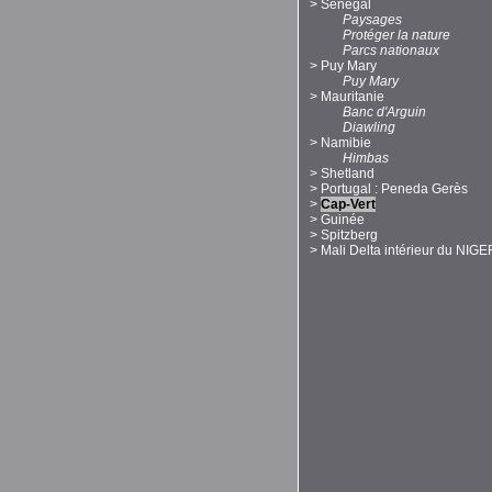
>
Sénégal
Paysages
Protéger la nature
Parcs nationaux
>
Puy Mary
Puy Mary
>
Mauritanie
Banc d'Arguin
Diawling
>
Namibie
Himbas
>
Shetland
>
Portugal : Peneda Gerès
>
Cap-Vert
>
Guinée
>
Spitzberg
>
Mali Delta intérieur du NIGE