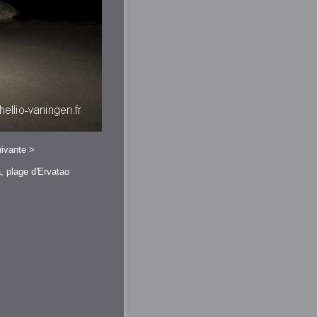
ivante
>
, plage d'Ervatao