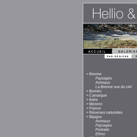
>
Brenne
Paysages
Animaux
La Brenne vue du ciel
>
Bornéo
>
Camargue
>
Indre
>
Mezenc
>
France
>
Réserves naturelles
>
Bijagos
Animaux
Paysages
Portraits
Ethno