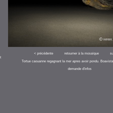
<
précédente
retourner à la mosaïque
su
R
Tortue caouanne regagnant la mer apres avoir pondu. Boavista
demande d'infos