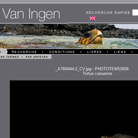
RECHERCHE RAPIDE
_A7B9444-2_CV.jpg-- PHOTOTEM53658
Tortue caouanne