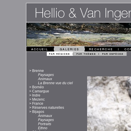
>
Brenne
Paysages
Animaux
La Brenne vue du ciel
>
Bornéo
>
Camargue
>
Indre
>
Mezenc
>
France
>
Réserves naturelles
>
Bijagos
Animaux
Paysages
Portraits
Ethno