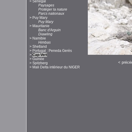
>
Sénégal
Paysages
Protéger la nature
Parcs nationaux
>
Puy Mary
Puy Mary
>
Mauritanie
Banc d'Arguin
Diawling
>
Namibie
Himbas
>
Shetland
>
Portugal : Peneda Gerès
>
Cap-Vert
>
Guinée
<
précé
>
Spitzberg
>
Mali Delta intérieur du NIGER