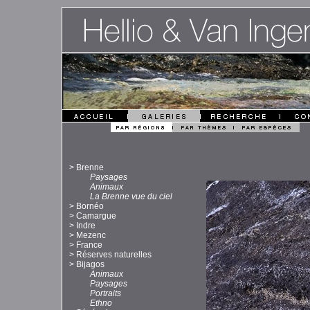
>
Brenne
Paysages
Animaux
La Brenne vue du ciel
>
Bornéo
>
Camargue
>
Indre
>
Mezenc
>
France
>
Réserves naturelles
>
Bijagos
Animaux
Paysages
Portraits
Ethno