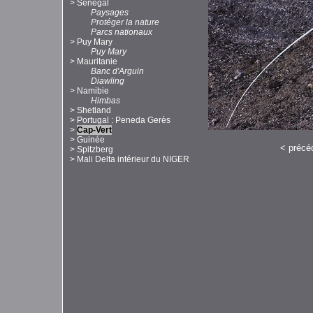
>
Sénégal
Paysages
Protéger la nature
Parcs nationaux
>
Puy Mary
Puy Mary
>
Mauritanie
Banc d'Arguin
Diawling
>
Namibie
Himbas
>
Shetland
>
Portugal : Peneda Gerès
>
Cap-Vert
>
Guinée
<
précé
>
Spitzberg
>
Mali Delta intérieur du NIGER