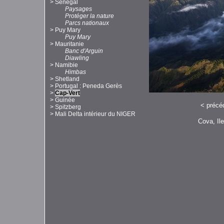
>
Sénégal
Paysages
Protéger la nature
Parcs nationaux
>
Puy Mary
Puy Mary
>
Mauritanie
Banc d'Arguin
Diawling
>
Namibie
Himbas
>
Shetland
>
Portugal : Peneda Gerès
>
Cap-Vert
>
Guinée
<
précé
>
Spitzberg
>
Mali Delta intérieur du NIGER
Cova, Il