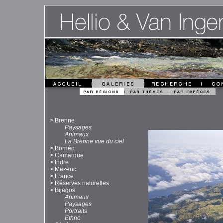
>
Brenne
Paysages
Animaux
La Brenne vue du ciel
>
Bornéo
>
Camargue
>
Indre
>
Mezenc
>
France
>
Réserves naturelles
>
Bijagos
Animaux
Paysages
Portraits
Ethno