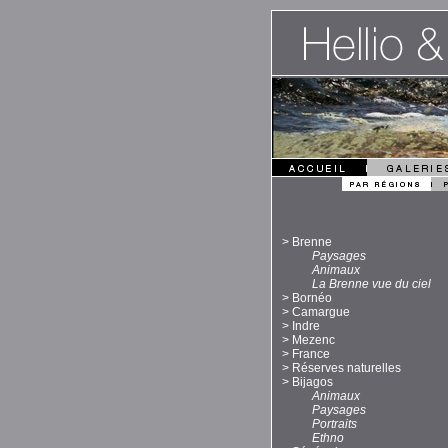
>
Brenne
Paysages
Animaux
La Brenne vue du ciel
>
Bornéo
>
Camargue
>
Indre
>
Mezenc
>
France
>
Réserves naturelles
>
Bijagos
Animaux
Paysages
Portraits
Ethno