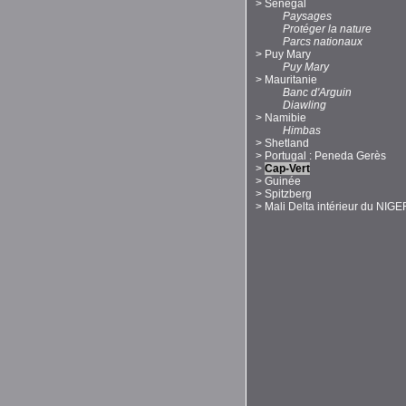
>
Sénégal
Paysages
Protéger la nature
Parcs nationaux
>
Puy Mary
Puy Mary
>
Mauritanie
Banc d'Arguin
Diawling
>
Namibie
Himbas
>
Shetland
>
Portugal : Peneda Gerès
>
Cap-Vert
>
Guinée
>
Spitzberg
>
Mali Delta intérieur du NIGE