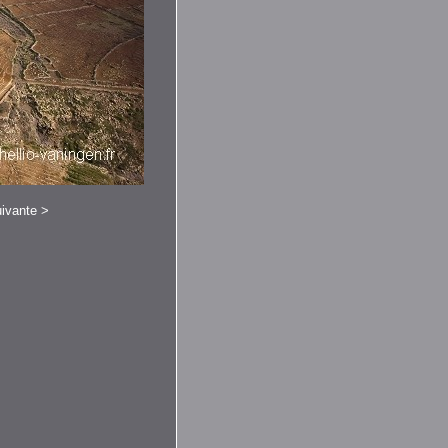
ivante
>