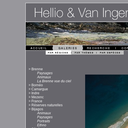
>
Brenne
Paysages
Animaux
La Brenne vue du ciel
>
Bornéo
>
Camargue
>
Indre
>
Mezenc
>
France
>
Réserves naturelles
>
Bijagos
Animaux
Paysages
Portraits
Ethno