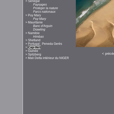
>
Sénégal
Paysages
Protéger la nature
Parcs nationaux
>
Puy Mary
Puy Mary
>
Mauritanie
Banc d'Arguin
Diawling
>
Namibie
Himbas
>
Shetland
>
Portugal : Peneda Gerès
>
Cap-Vert
>
Guinée
<
précé
>
Spitzberg
>
Mali Delta intérieur du NIGER