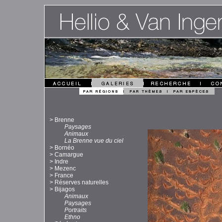
>
Brenne
Paysages
Animaux
La Brenne vue du ciel
>
Bornéo
>
Camargue
>
Indre
>
Mezenc
>
France
>
Réserves naturelles
>
Bijagos
Animaux
Paysages
Portraits
Ethno