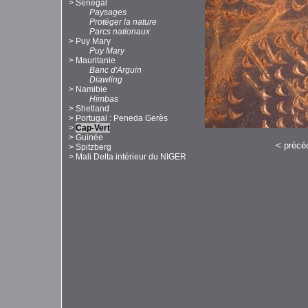
>
Sénégal
Paysages
Protéger la nature
Parcs nationaux
>
Puy Mary
Puy Mary
>
Mauritanie
Banc d'Arguin
Diawling
>
Namibie
Himbas
>
Shetland
>
Portugal : Peneda Gerès
>
Cap-Vert
>
Guinée
<
précé
>
Spitzberg
>
Mali Delta intérieur du NIGER