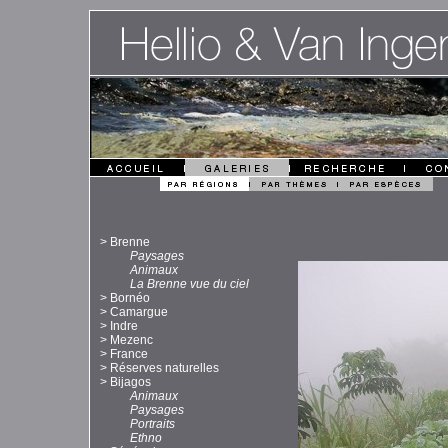
>
Brenne
Paysages
Animaux
La Brenne vue du ciel
>
Bornéo
>
Camargue
>
Indre
>
Mezenc
>
France
>
Réserves naturelles
>
Bijagos
Animaux
Paysages
Portraits
Ethno