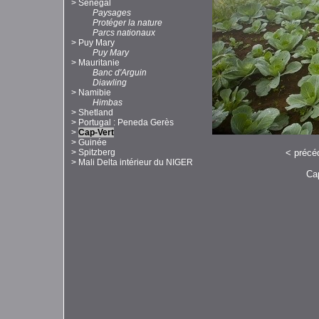
>
Sénégal
Paysages
Protéger la nature
Parcs nationaux
>
Puy Mary
Puy Mary
>
Mauritanie
Banc d'Arguin
Diawling
>
Namibie
Himbas
>
Shetland
>
Portugal : Peneda Gerès
>
Cap-Vert
>
Guinée
<
précé
>
Spitzberg
>
Mali Delta intérieur du NIGER
Cap