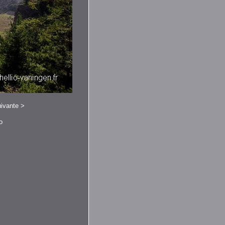
ivante
>
o