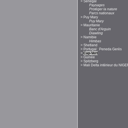
>
Sénégal
Paysages
Protéger la nature
Parcs nationaux
>
Puy Mary
Puy Mary
>
Mauritanie
Banc d'Arguin
Diawling
>
Namibie
Himbas
>
Shetland
>
Portugal : Peneda Gerès
>
Cap-Vert
>
Guinée
>
Spitzberg
>
Mali Delta intérieur du NIGE