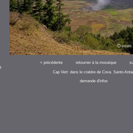
<
précédente
retourner à la mosaïque
su
R
Cap Vert: dans le cratére de Cova. Santo Anta
demande d'infos