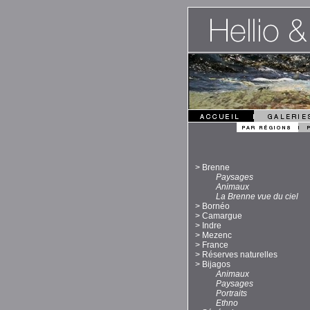
>
Brenne
Paysages
Animaux
La Brenne vue du ciel
>
Bornéo
>
Camargue
>
Indre
>
Mezenc
>
France
>
Réserves naturelles
>
Bijagos
Animaux
Paysages
Portraits
Ethno