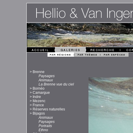
>
Brenne
Paysages
Animaux
La Brenne vue du ciel
>
Bornéo
>
Camargue
>
Indre
>
Mezenc
>
France
>
Réserves naturelles
>
Bijagos
Animaux
Paysages
Portraits
Ethno