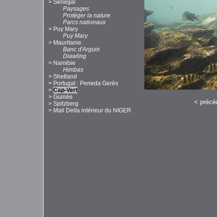
>
Sénégal
Paysages
Protéger la nature
Parcs nationaux
>
Puy Mary
Puy Mary
>
Mauritanie
Banc d'Arguin
Diawling
>
Namibie
Himbas
>
Shetland
>
Portugal : Peneda Gerès
>
Cap-Vert
>
Guinée
<
précé
>
Spitzberg
>
Mali Delta intérieur du NIGER