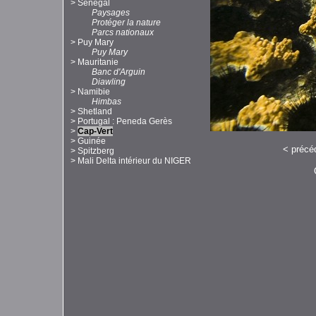
>
Sénégal
Paysages
Protéger la nature
Parcs nationaux
>
Puy Mary
Puy Mary
>
Mauritanie
Banc d'Arguin
Diawling
>
Namibie
Himbas
>
Shetland
>
Portugal : Peneda Gerès
>
Cap-Vert
>
Guinée
<
précé
>
Spitzberg
>
Mali Delta intérieur du NIGER