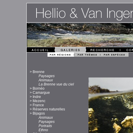
>
Brenne
Paysages
Animaux
La Brenne vue du ciel
>
Bornéo
>
Camargue
>
Indre
>
Mezenc
>
France
>
Réserves naturelles
>
Bijagos
Animaux
Paysages
Portraits
Ethno