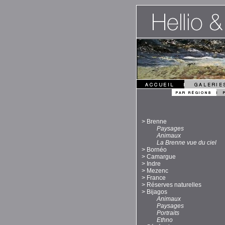
>
Brenne
Paysages
Animaux
La Brenne vue du ciel
>
Bornéo
>
Camargue
>
Indre
>
Mezenc
>
France
>
Réserves naturelles
>
Bijagos
Animaux
Paysages
Portraits
Ethno