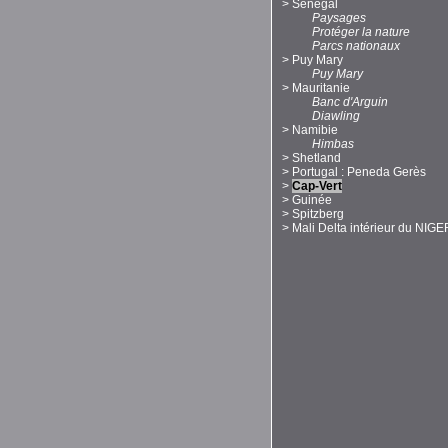
>
Sénégal
Paysages
Protéger la nature
Parcs nationaux
>
Puy Mary
Puy Mary
>
Mauritanie
Banc d'Arguin
Diawling
>
Namibie
Himbas
>
Shetland
>
Portugal : Peneda Gerès
>
Cap-Vert
>
Guinée
>
Spitzberg
>
Mali Delta intérieur du NIGE