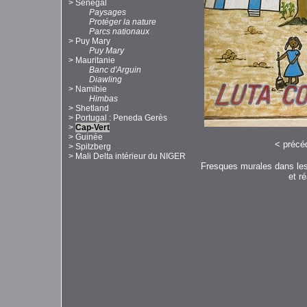
>
Sénégal
Paysages
Protéger la nature
Parcs nationaux
>
Puy Mary
Puy Mary
>
Mauritanie
Banc d'Arguin
Diawling
>
Namibie
Himbas
>
Shetland
>
Portugal : Peneda Gerès
>
Cap-Vert
>
Guinée
<
précé
>
Spitzberg
>
Mali Delta intérieur du NIGER
Fresques murales dans les
et r