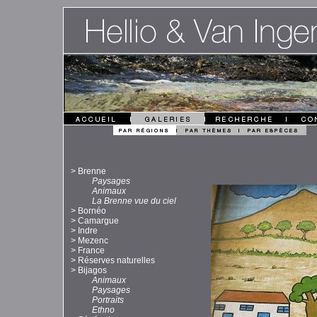
>
Brenne
Paysages
Animaux
La Brenne vue du ciel
>
Bornéo
>
Camargue
>
Indre
>
Mezenc
>
France
>
Réserves naturelles
>
Bijagos
Animaux
Paysages
Portraits
Ethno