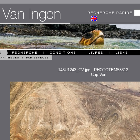
RECHERCHE RAPIDE
143U1243_CV.jpg-- PHOTOTEM53312
Cap-Vert