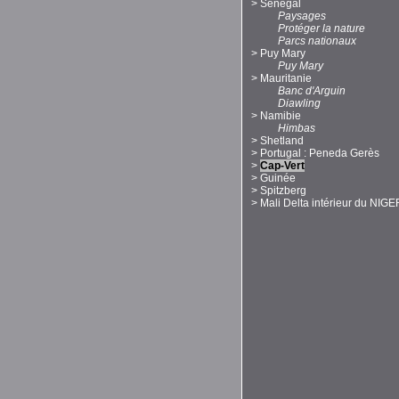
>
Sénégal
Paysages
Protéger la nature
Parcs nationaux
>
Puy Mary
Puy Mary
>
Mauritanie
Banc d'Arguin
Diawling
>
Namibie
Himbas
>
Shetland
>
Portugal : Peneda Gerès
>
Cap-Vert
>
Guinée
>
Spitzberg
>
Mali Delta intérieur du NIGE