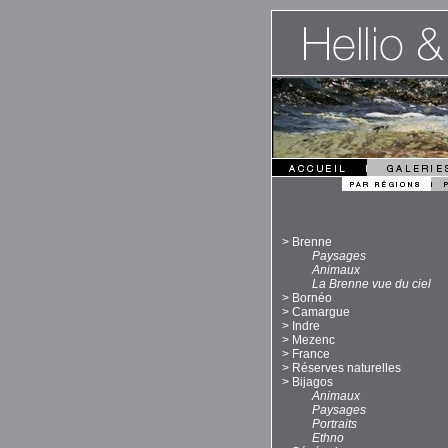
>
Brenne
Paysages
Animaux
La Brenne vue du ciel
>
Bornéo
>
Camargue
>
Indre
>
Mezenc
>
France
>
Réserves naturelles
>
Bijagos
Animaux
Paysages
Portraits
Ethno