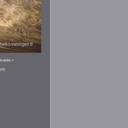
ivante
>
rt)