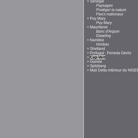
>
Sénégal
Paysages
Protéger la nature
Parcs nationaux
>
Puy Mary
Puy Mary
>
Mauritanie
Banc d'Arguin
Diawling
>
Namibie
Himbas
>
Shetland
>
Portugal : Peneda Gerès
>
Cap-Vert
>
Guinée
>
Spitzberg
>
Mali Delta intérieur du NIGE