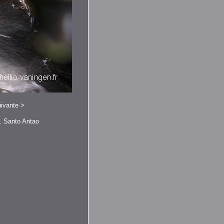
ivante
>
. Santo Antao