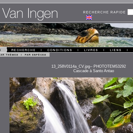
RECHERCHE RAPIDE
13_258V0114a_CV.jpg-- PHOTOTEM53292
Cascade à Santo Antao