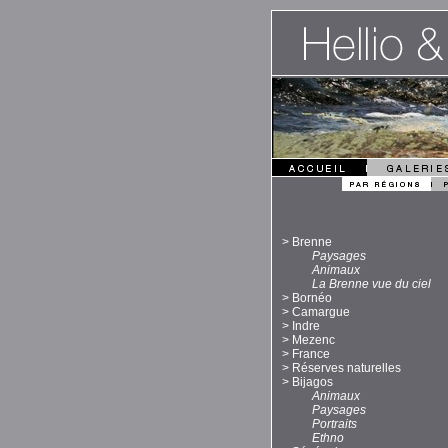
>
Brenne
Paysages
Animaux
La Brenne vue du ciel
>
Bornéo
>
Camargue
>
Indre
>
Mezenc
>
France
>
Réserves naturelles
>
Bijagos
Animaux
Paysages
Portraits
Ethno