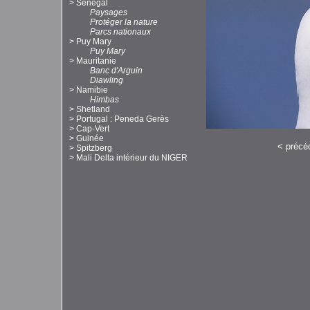
>
Sénégal
Paysages
Protéger la nature
Parcs nationaux
>
Puy Mary
Puy Mary
>
Mauritanie
Banc d'Arguin
Diawling
>
Namibie
Himbas
>
Shetland
>
Portugal : Peneda Gerès
>
Cap-Vert
>
Guinée
<
précé
>
Spitzberg
>
Mali Delta intérieur du NIGER