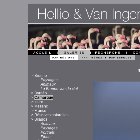
g
>
Brenne
Paysages
Animaux
La Brenne vue du ciel
>
Bornéo
>
Camargue
>
Indre
>
Mezenc
>
France
>
Réserves naturelles
>
Bijagos
Animaux
Paysages
Portraits
Ethno