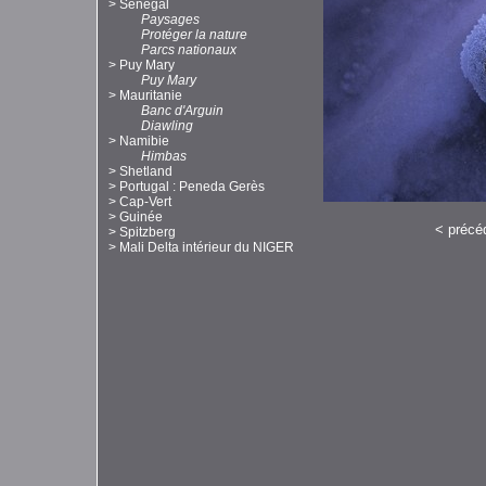
>
Sénégal
Paysages
Protéger la nature
Parcs nationaux
>
Puy Mary
Puy Mary
>
Mauritanie
Banc d'Arguin
Diawling
>
Namibie
Himbas
>
Shetland
>
Portugal : Peneda Gerès
>
Cap-Vert
>
Guinée
<
précé
>
Spitzberg
>
Mali Delta intérieur du NIGER