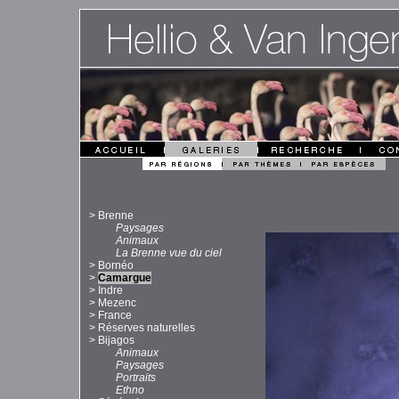
>
Brenne
Paysages
Animaux
La Brenne vue du ciel
>
Bornéo
>
Camargue
>
Indre
>
Mezenc
>
France
>
Réserves naturelles
>
Bijagos
Animaux
Paysages
Portraits
Ethno