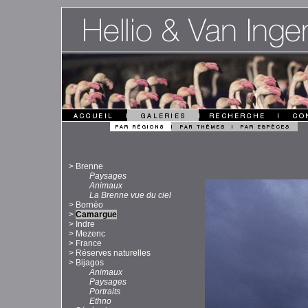
>
Brenne
Paysages
Animaux
La Brenne vue du ciel
>
Bornéo
>
Camargue
>
Indre
>
Mezenc
>
France
>
Réserves naturelles
>
Bijagos
Animaux
Paysages
Portraits
Ethno