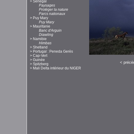
>
Sénégal
Paysages
Protéger la nature
Parcs nationaux
>
Puy Mary
Puy Mary
>
Mauritanie
Banc d'Arguin
Diawling
>
Namibie
Himbas
>
Shetland
>
Portugal : Peneda Gerès
>
Cap-Vert
>
Guinée
<
précé
>
Spitzberg
>
Mali Delta intérieur du NIGER