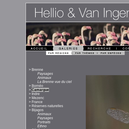
>
Brenne
Paysages
Animaux
La Brenne vue du ciel
>
Bornéo
>
Camargue
>
Indre
>
Mezenc
>
France
>
Réserves naturelles
>
Bijagos
Animaux
Paysages
Portraits
Ethno