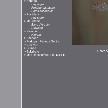
>
Sénégal
Paysages
Protéger la nature
Parcs nationaux
>
Puy Mary
Puy Mary
>
Mauritanie
Banc d'Arguin
Diawling
>
Namibie
Himbas
>
Shetland
>
Portugal : Peneda Gerès
>
Cap-Vert
>
Guinée
<
précé
>
Spitzberg
>
Mali Delta intérieur du NIGER