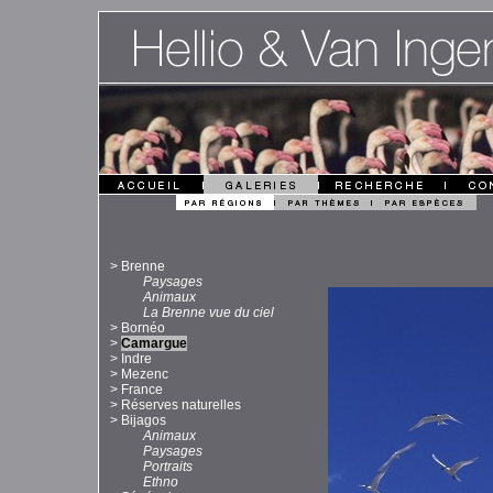
>
Brenne
Paysages
Animaux
La Brenne vue du ciel
>
Bornéo
>
Camargue
>
Indre
>
Mezenc
>
France
>
Réserves naturelles
>
Bijagos
Animaux
Paysages
Portraits
Ethno