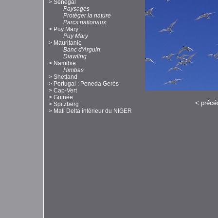
>
Sénégal
Paysages
Protéger la nature
Parcs nationaux
>
Puy Mary
Puy Mary
>
Mauritanie
Banc d'Arguin
Diawling
>
Namibie
Himbas
>
Shetland
>
Portugal : Peneda Gerès
>
Cap-Vert
>
Guinée
<
précé
>
Spitzberg
>
Mali Delta intérieur du NIGER