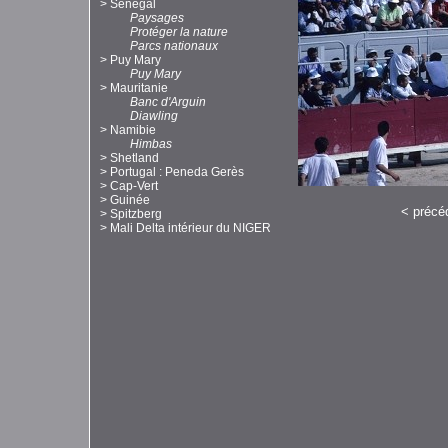
>
Sénégal
Paysages
Protéger la nature
Parcs nationaux
>
Puy Mary
Puy Mary
>
Mauritanie
Banc d'Arguin
Diawling
>
Namibie
Himbas
>
Shetland
>
Portugal : Peneda Gerès
>
Cap-Vert
>
Guinée
<
précé
>
Spitzberg
>
Mali Delta intérieur du NIGER