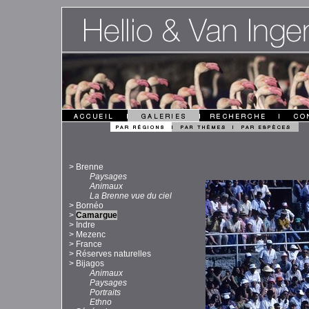
>
Brenne
Paysages
Animaux
La Brenne vue du ciel
>
Bornéo
>
Camargue
>
Indre
>
Mezenc
>
France
>
Réserves naturelles
>
Bijagos
Animaux
Paysages
Portraits
Ethno