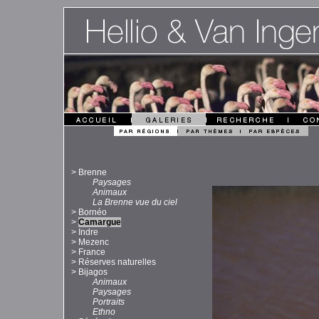
>
Brenne
Paysages
Animaux
La Brenne vue du ciel
>
Bornéo
>
Camargue
>
Indre
>
Mezenc
>
France
>
Réserves naturelles
>
Bijagos
Animaux
Paysages
Portraits
Ethno