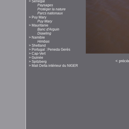
>
Sénégal
Paysages
Protéger la nature
Parcs nationaux
>
Puy Mary
Puy Mary
>
Mauritanie
Banc d'Arguin
Diawling
>
Namibie
Himbas
>
Shetland
>
Portugal : Peneda Gerès
>
Cap-Vert
>
Guinée
<
précé
>
Spitzberg
>
Mali Delta intérieur du NIGER