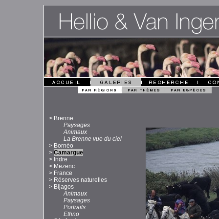
>
Brenne
Paysages
Animaux
La Brenne vue du ciel
>
Bornéo
>
Camargue
>
Indre
>
Mezenc
>
France
>
Réserves naturelles
>
Bijagos
Animaux
Paysages
Portraits
Ethno