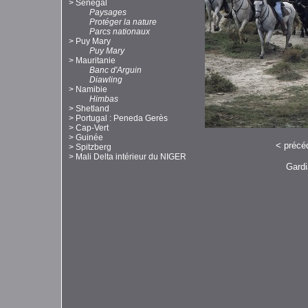
>
Sénégal
Paysages
Protéger la nature
Parcs nationaux
>
Puy Mary
Puy Mary
>
Mauritanie
Banc d'Arguin
Diawling
>
Namibie
Himbas
>
Shetland
>
Portugal : Peneda Gerès
>
Cap-Vert
>
Guinée
<
précé
>
Spitzberg
>
Mali Delta intérieur du NIGER
Gardi