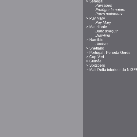
>
Sénégal
Paysages
Protéger la nature
Parcs nationaux
>
Puy Mary
Puy Mary
>
Mauritanie
Banc d'Arguin
Diawling
>
Namibie
Himbas
>
Shetland
>
Portugal : Peneda Gerès
>
Cap-Vert
>
Guinée
>
Spitzberg
>
Mali Delta intérieur du NIGE