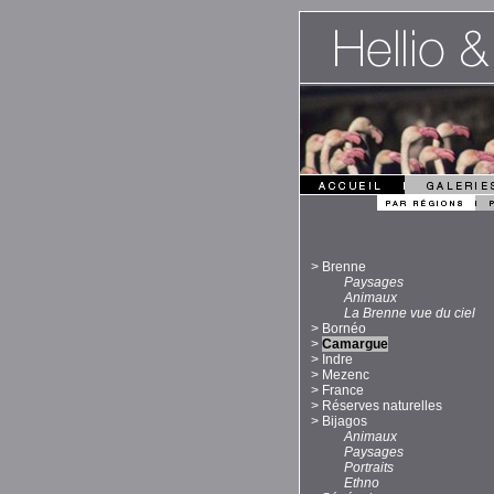
>
Brenne
Paysages
Animaux
La Brenne vue du ciel
>
Bornéo
>
Camargue
>
Indre
>
Mezenc
>
France
>
Réserves naturelles
>
Bijagos
Animaux
Paysages
Portraits
Ethno