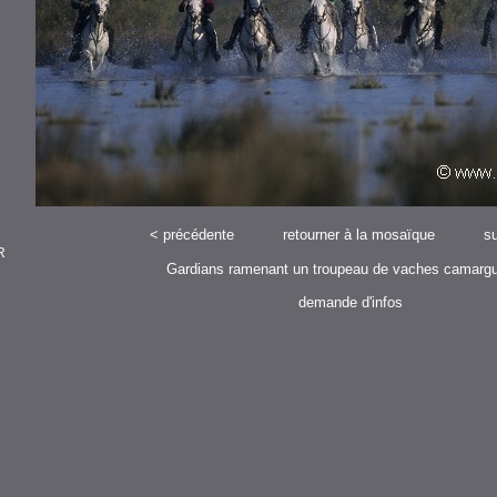
<
précédente
retourner à la mosaïque
su
R
Gardians ramenant un troupeau de vaches camarg
demande d'infos