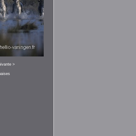
ivante
>
uaises