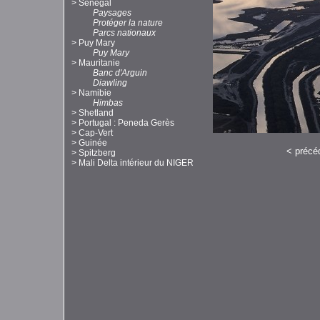
>
Sénégal
Paysages
Protéger la nature
Parcs nationaux
>
Puy Mary
Puy Mary
>
Mauritanie
Banc d'Arguin
Diawling
>
Namibie
Himbas
>
Shetland
>
Portugal : Peneda Gerès
>
Cap-Vert
>
Guinée
<
précé
>
Spitzberg
>
Mali Delta intérieur du NIGER