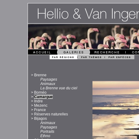
>
Brenne
Paysages
Animaux
La Brenne vue du ciel
>
Bornéo
>
Camargue
>
Indre
>
Mezenc
>
France
>
Réserves naturelles
>
Bijagos
Animaux
Paysages
Portraits
Ethno