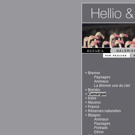
>
Brenne
Paysages
Animaux
La Brenne vue du ciel
>
Bornéo
>
Camargue
>
Indre
>
Mezenc
>
France
>
Réserves naturelles
>
Bijagos
Animaux
Paysages
Portraits
Ethno