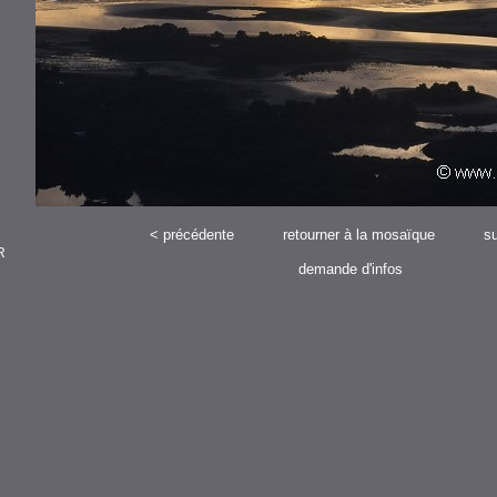
<
précédente
retourner à la mosaïque
su
R
demande d'infos