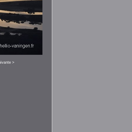
ivante
>