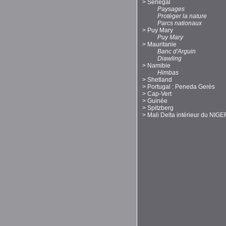
>
Sénégal
Paysages
Protéger la nature
Parcs nationaux
>
Puy Mary
Puy Mary
>
Mauritanie
Banc d'Arguin
Diawling
>
Namibie
Himbas
>
Shetland
>
Portugal : Peneda Gerès
>
Cap-Vert
>
Guinée
>
Spitzberg
>
Mali Delta intérieur du NIGE