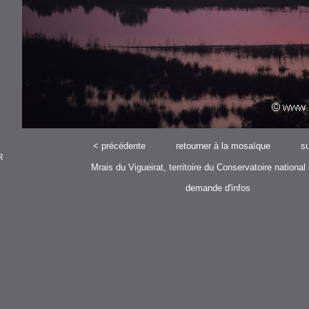
<
précédente
retourner à la mosaïque
su
R
Mrais du Vigueirat, territoire du Conservatoire national
demande d'infos