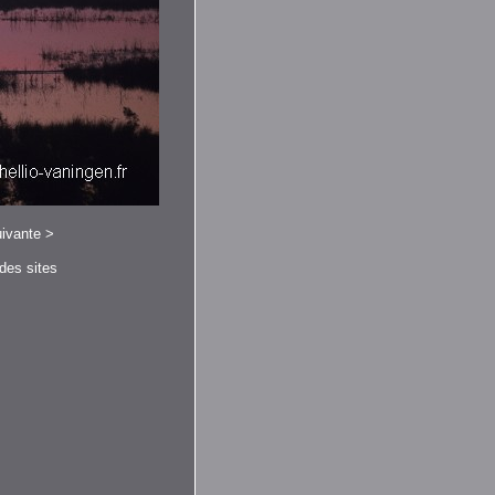
ivante
>
 des sites