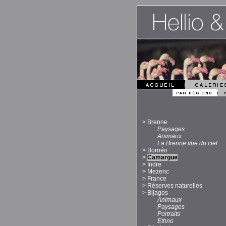
>
Brenne
Paysages
Animaux
La Brenne vue du ciel
>
Bornéo
>
Camargue
>
Indre
>
Mezenc
>
France
>
Réserves naturelles
>
Bijagos
Animaux
Paysages
Portraits
Ethno