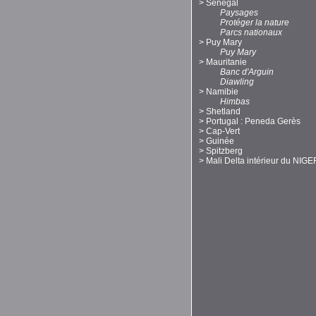
>
Sénégal
Paysages
Protéger la nature
Parcs nationaux
>
Puy Mary
Puy Mary
>
Mauritanie
Banc d'Arguin
Diawling
>
Namibie
Himbas
>
Shetland
>
Portugal : Peneda Gerès
>
Cap-Vert
>
Guinée
>
Spitzberg
>
Mali Delta intérieur du NIGE